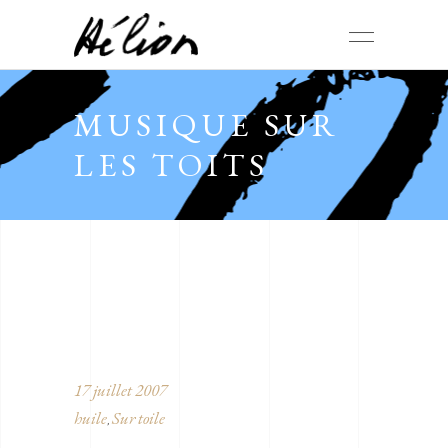
MUSIQUE SUR
LES TOITS
17 juillet 2007
huile
Sur toile
,