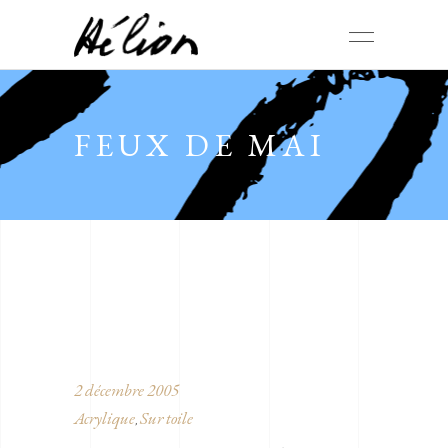
FEUX DE MAI
2 décembre 2005
Acrylique
Sur toile
,