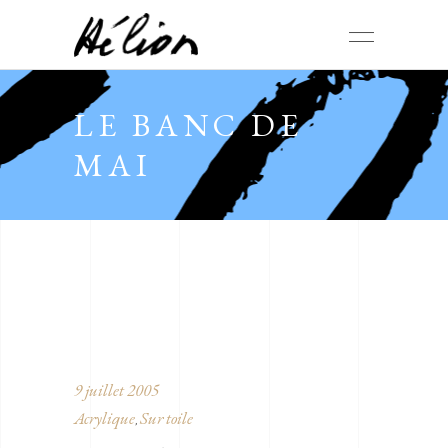
LE BANC DE
MAI
9 juillet 2005
Acrylique
Sur toile
,