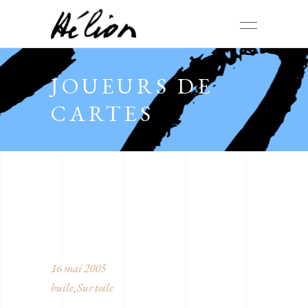
JOUEURS DE
CARTES
16 mai 2005
huile
Sur toile
,