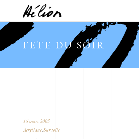
FETE DU SOIR
16 mars 2005
Acrylique
Sur toile
,