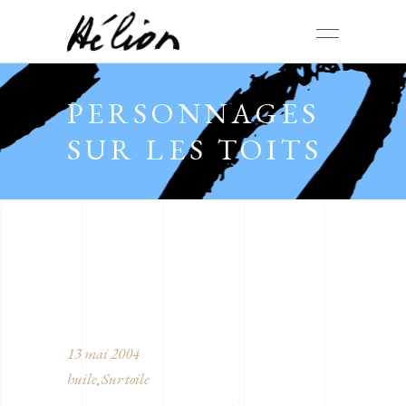
PERSONNAGES
SUR LES TOITS
13 mai 2004
huile
Sur toile
,