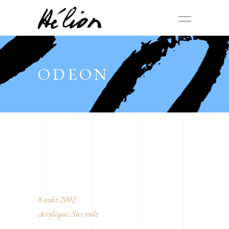
ODEON
8 août 2002
Acrylique
Sur toile
,