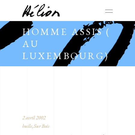
HOMME ASSIS (
AU
LUXEMBOURG)
2 avril 2002
huile
Sur Bois
,