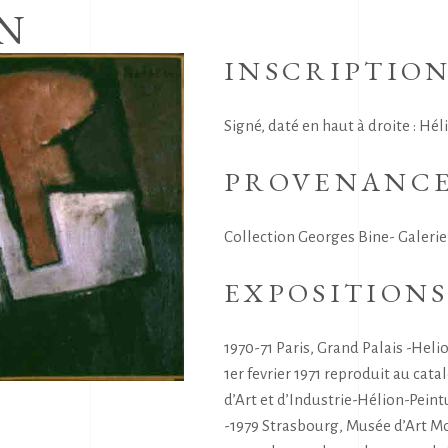
N
INSCRIPTIO
Signé, daté en haut à droite : Hél
PROVENANC
Collection Georges Bine- Galerie K
EXPOSITION
1970-71 Paris, Grand Palais -Hel
1er fevrier 1971 reproduit au cat
d’Art et d’Industrie-Hélion-Pein
-1979 Strasbourg, Musée d’Art Mo