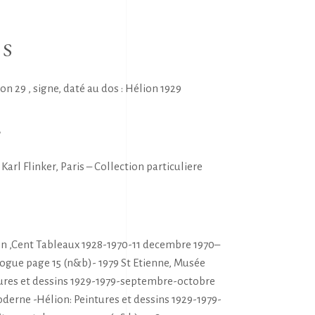
NS
ion 29 , signe, daté au dos : Hélion 1929
E
arl Flinker, Paris – Collection particuliere
S
ion ,Cent Tableaux 1928-1970-11 decembre 1970–
alogue page 15 (n&b)- 1979 St Etienne, Musée
tures et dessins 1929-1979-septembre-octobre
derne -Hélion: Peintures et dessins 1929-1979-