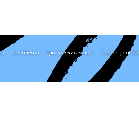
hie
Ses Œuvres
Qui Sommes-Nous ?
Comité Jean H