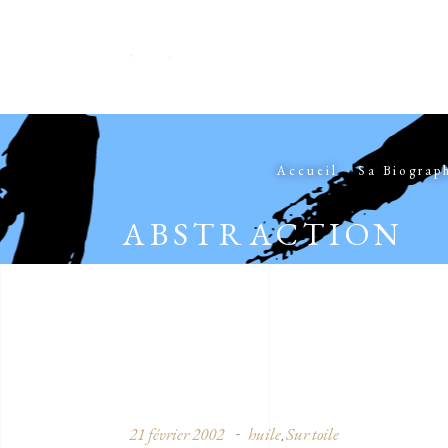
Accueil
Sa Biograp
ABSTRACTION
21 février 2002
huile
Sur toile
,