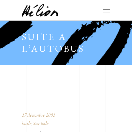
SUITE A
L’AUTOBUS
17 décembre 2001
huile
Sur toile
,