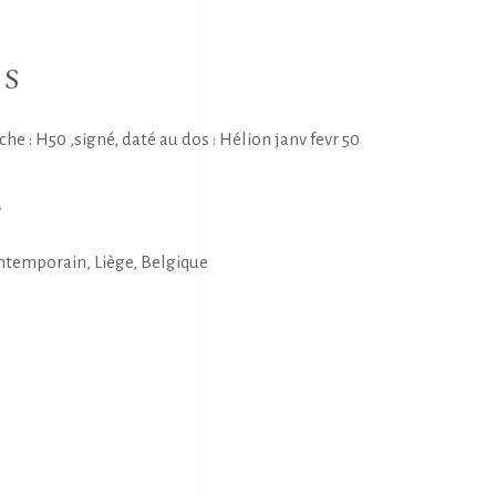
NS
 : H50 ,signé, daté au dos : Hélion janv fevr 50
E
ntemporain, Liège, Belgique