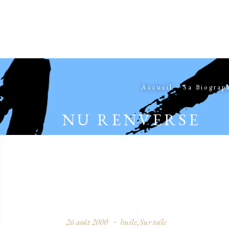
Accueil
Sa Biograp
NU RENVERSE
26 août 2000
huile
Sur toile
,