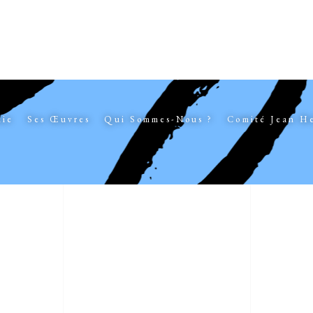
hie
Ses Œuvres
Qui Sommes-Nous ?
Comité Jean H