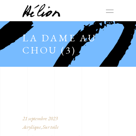
LA DAME AU
CHOU (3)
21 septembre 2023
Acrylique
Sur toile
,