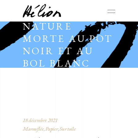
NATURE
MORTE AU POT
NOIR ET AU
BOL BLANC
18 décembre 2021
Marouflée
Papier
Sur toile
,
,