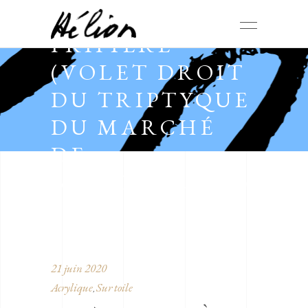
SUITE
FRIPIÈRE
(VOLET DROIT
DU TRIPTYQUE
DU MARCHÉ
DE
BIGEONNETTE)
21 juin 2020
Acrylique
Sur toile
,