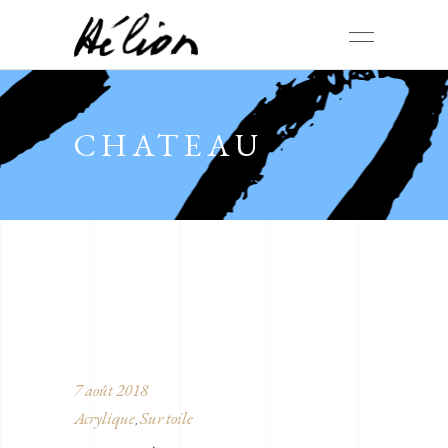
CHATEAU
7 août 2018
Acrylique
Sur toile
,