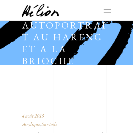
AUTOPORTRAI
T AU HARENG
ET A LA
BRIOCHE
4 août 2015
Acrylique
Sur toile
,