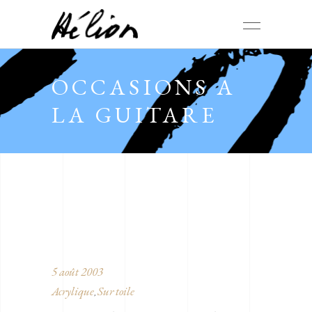
OCCASIONS A
LA GUITARE
5 août 2003
Acrylique
Sur toile
,